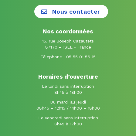
vers
vers
le
le
Nous contacter
compte
compte
Facebook
Instagram
Nos coordonnées
15, rue Joseph Cazautets
87170 – ISLE • France
Téléphone :
05 55 01 56 15
Horaires d’ouverture
Le lundi sans interruption
8h45 à 18h00
Du mardi au jeudi
08h45 – 12h15 / 14h00 – 18h00
Le vendredi sans interruption
8h45 à 17h00