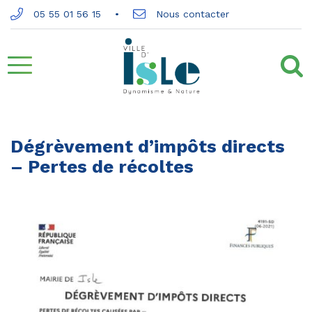
Gestion des traceurs
05 55 01 56 15
Nous contacter
Aller
à
la
Dégrèvement d’impôts directs
– Pertes de récoltes
navigation