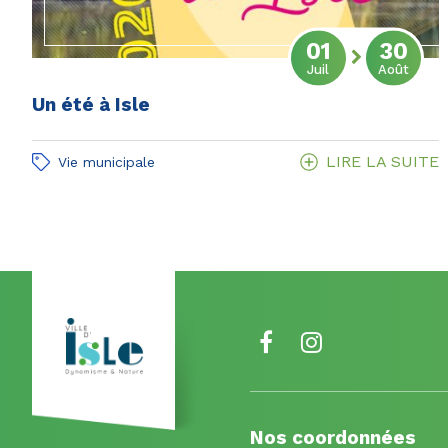
01
30
au
Du
let
Juil
Août
Un été à Isle
LIRE LA SUITE
Vie municipale
Lien
Lien
vers
vers
le
le
Nos coordonnées
compte
compte