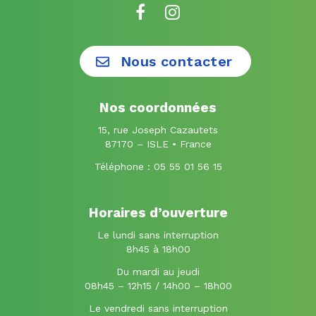
Lien
Lien
vers
vers
le
le
Nous contacter
compte
compte
Facebook
Instagram
Nos coordonnées
15, rue Joseph Cazautets
87170 – ISLE • France
Téléphone :
05 55 01 56 15
Horaires d’ouverture
Le lundi sans interruption
8h45 à 18h00
Du mardi au jeudi
08h45 – 12h15 / 14h00 – 18h00
Le vendredi sans interruption