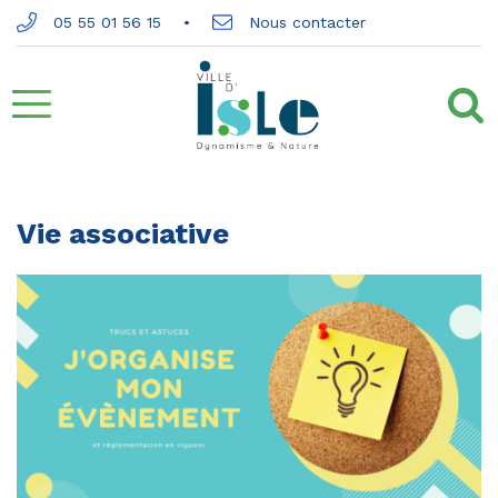
Gestion des traceurs
05 55 01 56 15
Nous contacter
Aller
à
la
Vie associative
navigation