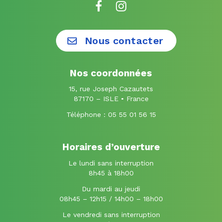
Lien
Lien
vers
vers
le
le
Nous contacter
compte
compte
Facebook
Instagram
Nos coordonnées
15, rue Joseph Cazautets
87170 – ISLE • France
Téléphone :
05 55 01 56 15
Horaires d’ouverture
Le lundi sans interruption
8h45 à 18h00
Du mardi au jeudi
08h45 – 12h15 / 14h00 – 18h00
Le vendredi sans interruption