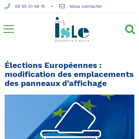
Gestion des traceurs
05 55 01 56 15
Nous contacter
Aller
à
la
Élections Européennes :
modification des emplacements
navigation
des panneaux d’affichage