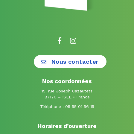
Lien
Lien
vers
vers
le
le
Nous contacter
compte
compte
Facebook
Instagram
Nos coordonnées
15, rue Joseph Cazautets
87170 – ISLE • France
Téléphone :
05 55 01 56 15
Horaires d’ouverture