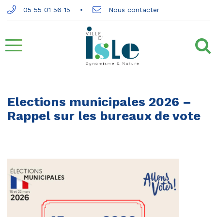
Gestion des traceurs
05 55 01 56 15
Nous contacter
Aller
à
la
Elections municipales 2026 –
Rappel sur les bureaux de vote
navigation