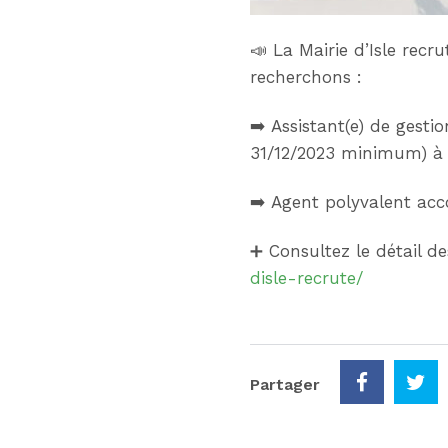
📣
La Mairie d’Isle recru
recherchons :
➡️
Assistant(e) de gesti
31/12/2023 minimum) à
➡️
Agent polyvalent acc
➕
Consultez le détail de
disle-recrute/
Partager