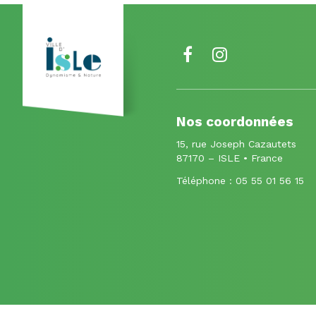
Lien
Lien
vers
vers
le
le
Nos coordonnées
compte
compte
15, rue Joseph Cazautets
Facebook
Instagram
87170 – ISLE • France
Téléphone :
05 55 01 56 15