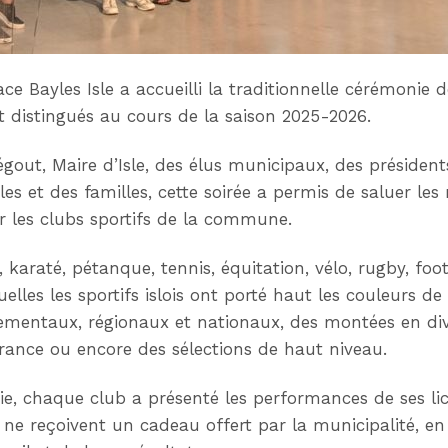
space Bayles Isle a accueilli la traditionnelle cérémonie
ont distingués au cours de la saison 2025-2026.
égout, Maire d’Isle, des élus municipaux, des président
es et des familles, cette soirée a permis de saluer le
r les clubs sportifs de la commune.
 karaté, pétanque, tennis, équitation, vélo, rugby, fo
uelles les sportifs islois ont porté haut les couleurs 
mentaux, régionaux et nationaux, des montées en divis
ance ou encore des sélections de haut niveau.
e, chaque club a présenté les performances de ses lic
r ne reçoivent un cadeau offert par la municipalité, e