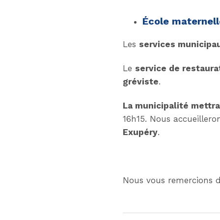
École maternell
Les
services municipau
Le
service de restaura
gréviste
.
La municipalité mettr
16h15. Nous accueilleron
Exupéry
.
Nous vous remercions d