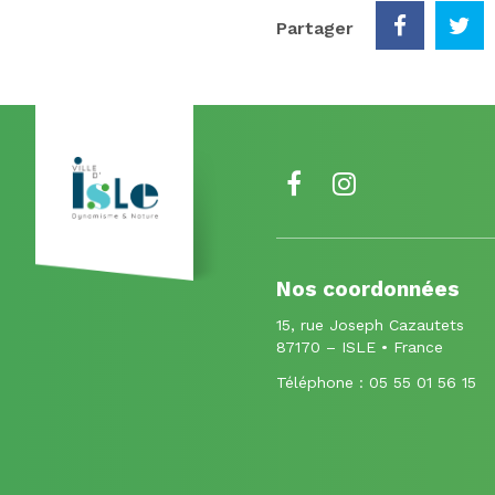
Partager
Lien
Lien
vers
vers
le
le
Nos coordonnées
compte
compte
15, rue Joseph Cazautets
Facebook
Instagram
87170 – ISLE • France
Téléphone :
05 55 01 56 15