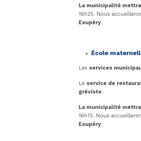
La municipalité mettr
16h25. Nous accueilleron
Exupéry
.
École maternel
Les
services municipau
Le
service de restaura
gréviste
.
La municipalité mettr
16h15. Nous accueilleron
Exupéry
.