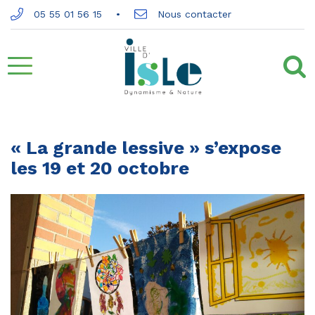
Gestion des traceurs
05 55 01 56 15
Nous contacter
Aller
à
la
« La grande lessive » s’expose
les 19 et 20 octobre
navigation