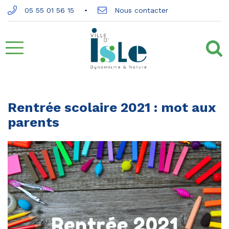
Gestion des traceurs
05 55 01 56 15
Nous contacter
Aller
à
la
Rentrée scolaire 2021 : mot aux
parents
navigation