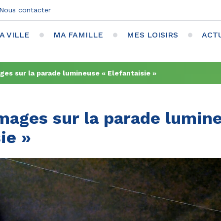
Nous contacter
A VILLE
MA FAMILLE
MES LOISIRS
ACT
ges sur la parade lumineuse « Elefantaisie »
mages sur la parade lumin
ie »