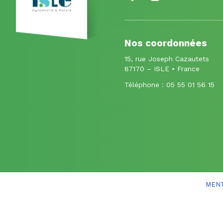
vers
vers
le
le
Nos coordonnées
compte
compte
15, rue Joseph Cazautets
Facebook
Instagram
87170 – ISLE • France
Téléphone :
05 55 01 56 15
MENT