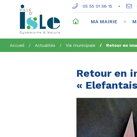
Gestion des traceurs
05 55 01 56 15
ACCUEIL
MA MAIRIE
M
Accueil
Actualités
Vie municipale
Retour en ima
Retour en i
« Elefantais