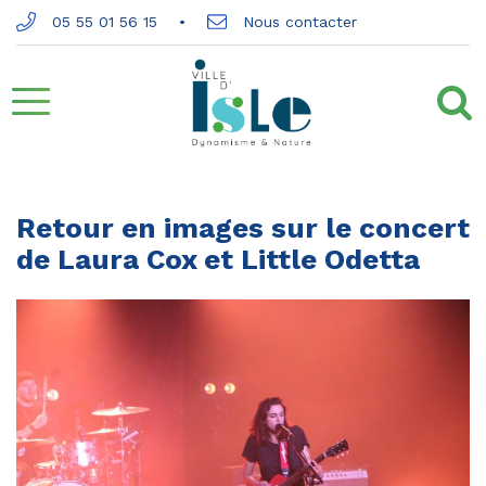
Gestion des traceurs
05 55 01 56 15
Nous contacter
Aller
à
la
Retour en images sur le concert
de Laura Cox et Little Odetta
navigation