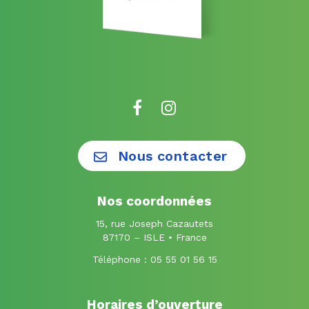
Lien
Lien
vers
vers
le
le
Nous contacter
compte
compte
Facebook
Instagram
Nos coordonnées
15, rue Joseph Cazautets
87170 – ISLE • France
Téléphone :
05 55 01 56 15
Horaires d’ouverture