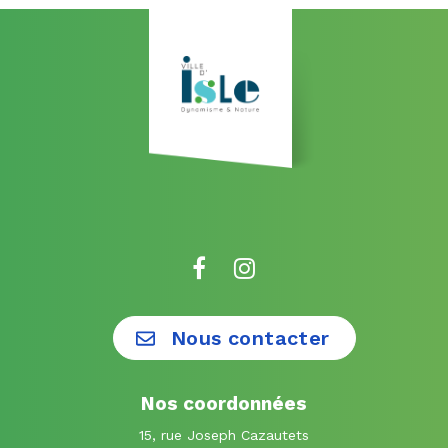
Lien
Lien
vers
vers
le
le
Nous contacter
compte
compte
Facebook
Instagram
Nos coordonnées
15, rue Joseph Cazautets