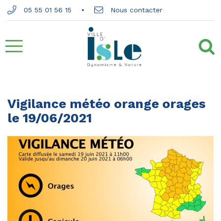
Gestion des traceurs
05 55 01 56 15
Nous contacter
Aller
à
la
Vigilance météo orange orages
le 19/06/2021
navigation