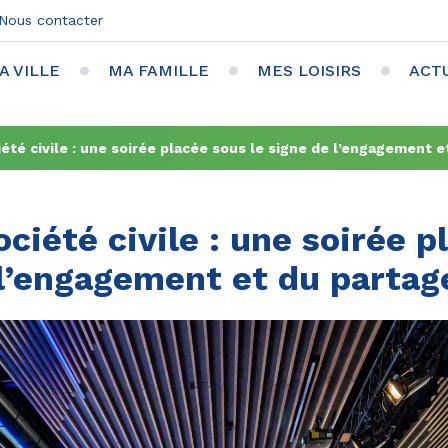
Nous contacter
A VILLE
MA FAMILLE
MES LOISIRS
ACT
iété civile : une soirée placée sous le signe de l’engagement e
ociété civile : une soirée p
 l’engagement et du partag