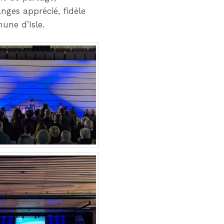
nges apprécié, fidèle
mune d’Isle.