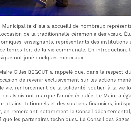
a Municipalité d’Isle a accueilli de nombreux représenta
 l’occasion de la traditionnelle cérémonie des vœux. Él
onomiques, enseignants, représentants des institutions 
e temps fort de la vie communale. En introduction, le
ique ont joué quelques morceaux.
 Maire Gilles BEGOUT a rappelé que, dans le respect du
’occasion de revenir exclusivement sur les actions men
vie, renforcement de la solidarité, soutien à la vie loc
et des Islois ont marqué l’année écoulée. Le Maire a é
riats institutionnels et des soutiens financiers, indisp
 en remerciant notamment le Conseil départemental, l
i que les partenaires techniques. Le Conseil des Sages