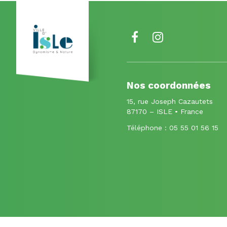
Lien
Lien
vers
vers
le
le
Nos coordonnées
compte
compte
15, rue Joseph Cazautets
Facebook
Instagram
87170 – ISLE • France
Téléphone :
05 55 01 56 15