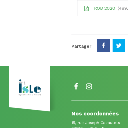
ROB 2020
489,
Partager
Lien
Lien
vers
vers
le
le
Nos coordonnées
compte
compte
15, rue Joseph Cazautets
Facebook
Instagram