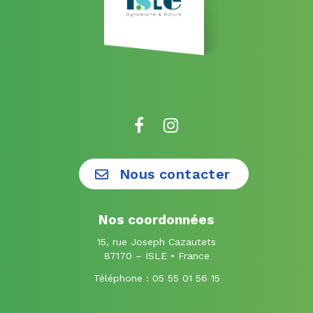
Lien
Lien
vers
vers
le
le
Nous contacter
compte
compte
Facebook
Instagram
Nos coordonnées
15, rue Joseph Cazautets
87170 – ISLE • France
Téléphone :
05 55 01 56 15