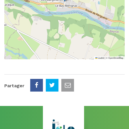
Leaflet
|
©
OpenStreetMap
Partager