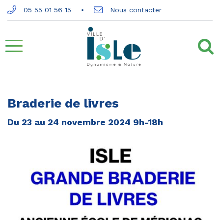
Gestion des traceurs
05 55 01 56 15
Nous contacter
Aller
à
la
Braderie de livres
navigation
Du
23
au
24
novembre
2024
9h-18h