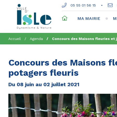
Gestion des traceurs
05 55 01 56 15
ACCUEIL
MA MAIRIE
M
Accueil
Agenda
Concours des Maisons fleuries et j
Concours des Maisons fle
potagers fleuris
Du
08
juin
au
02
juillet
2021