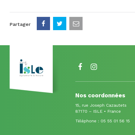
Partager
Lien
Lien
vers
vers
le
le
Nos coordonnées
compte
compte
15, rue Joseph Cazautets
Facebook
Instagram
87170 – ISLE • France
Téléphone :
05 55 01 56 15