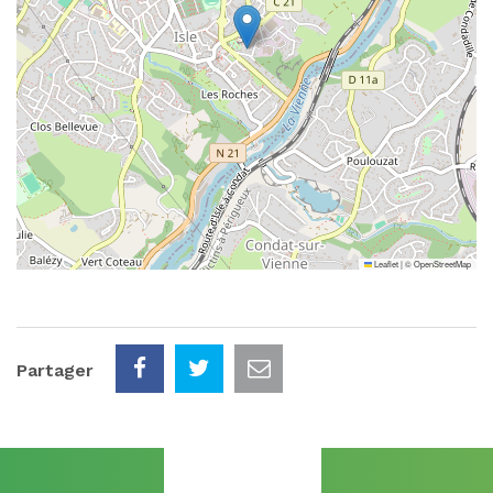
Leaflet
|
©
OpenStreetMap
Partager