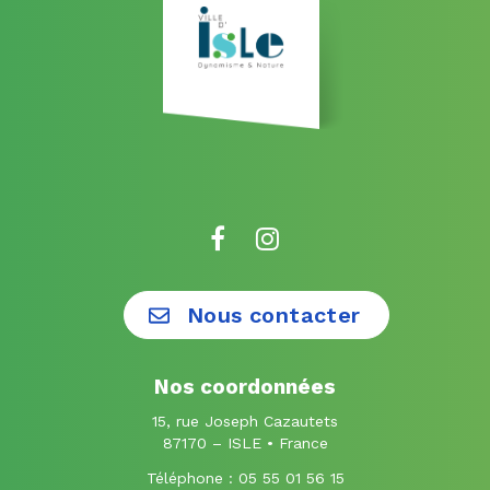
Lien
Lien
vers
vers
le
le
Nous contacter
compte
compte
Facebook
Instagram
Nos coordonnées
15, rue Joseph Cazautets
87170 – ISLE • France
Téléphone :
05 55 01 56 15