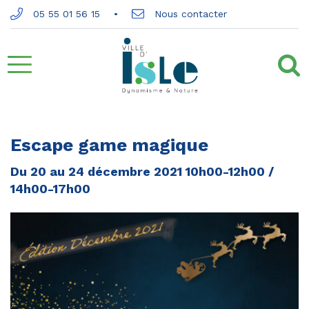
Gestion des traceurs
05 55 01 56 15
Nous contacter
Aller
à
la
Escape game magique
navigation
Du
20
au
24
décembre
2021
10h00-12h00 /
14h00-17h00