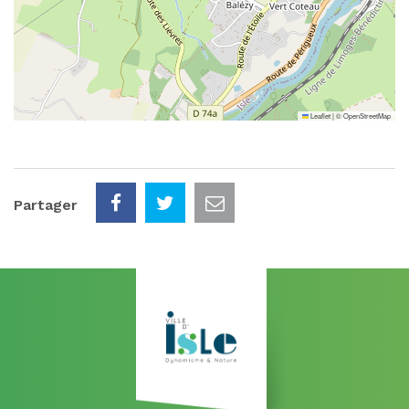
Leaflet
|
©
OpenStreetMap
Partager