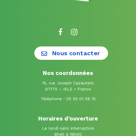
Lien
Lien
vers
vers
le
le
Nous contacter
compte
compte
Facebook
Instagram
Nos coordonnées
15, rue Joseph Cazautets
87170 – ISLE • France
Téléphone :
05 55 01 56 15
Horaires d’ouverture
Le lundi sans interruption
8h45 à 18h00