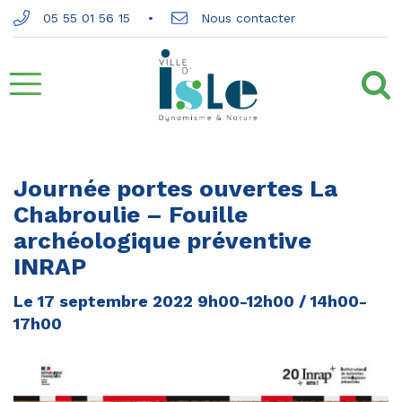
Gestion des traceurs
05 55 01 56 15
Nous contacter
Aller
à
la
Journée portes ouvertes La
Chabroulie – Fouille
navigation
archéologique préventive
INRAP
Le
17
septembre
2022
9h00-12h00 / 14h00-
17h00