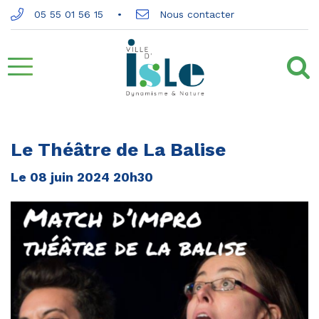
Gestion des traceurs
05 55 01 56 15
Nous contacter
Aller
à
la
Le Théâtre de La Balise
navigation
Le
08
juin
2024
20h30