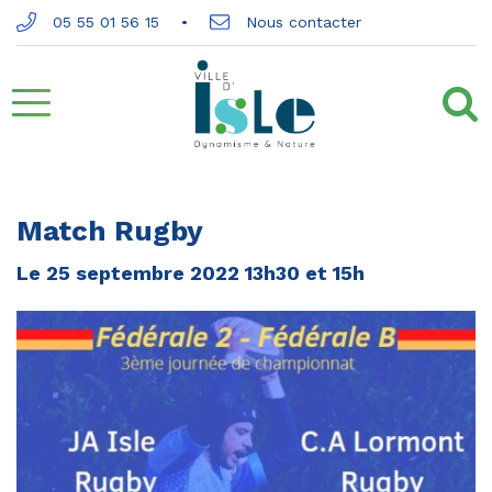
Gestion des traceurs
05 55 01 56 15
Nous contacter
Aller
à
la
Match Rugby
navigation
Le
25
septembre
2022
13h30 et 15h