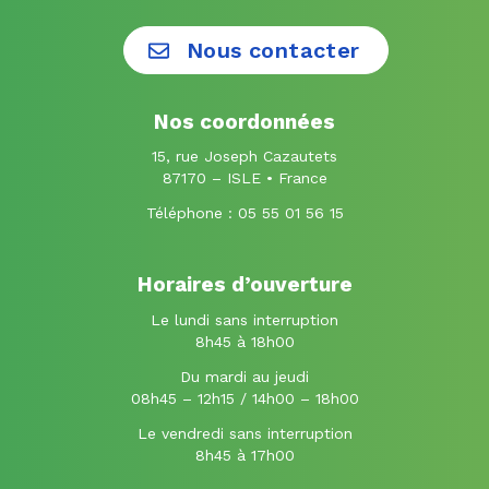
vers
vers
le
le
Nous contacter
compte
compte
Facebook
Instagram
Nos coordonnées
15, rue Joseph Cazautets
87170 – ISLE • France
Téléphone :
05 55 01 56 15
Horaires d’ouverture
Le lundi sans interruption
8h45 à 18h00
Du mardi au jeudi
08h45 – 12h15 / 14h00 – 18h00
Le vendredi sans interruption
8h45 à 17h00