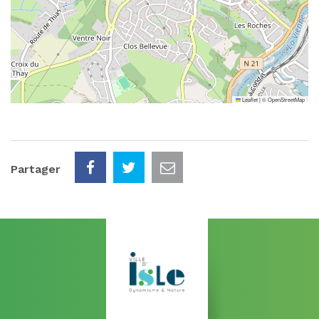
Leaflet
|
©
OpenStreetMap
Partager