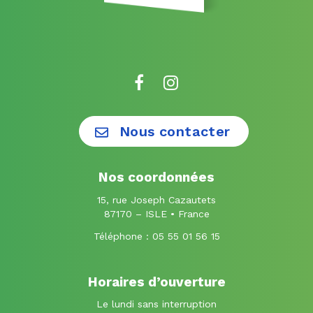
Lien
Lien
vers
vers
le
le
Nous contacter
compte
compte
Facebook
Instagram
Nos coordonnées
15, rue Joseph Cazautets
87170 – ISLE • France
Téléphone :
05 55 01 56 15
Horaires d’ouverture
Le lundi sans interruption