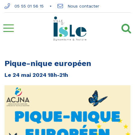
Gestion des traceurs
05 55 01 56 15
Nous contacter
Aller
à
la
Pique-nique européen
navigation
Le
24
mai
2024
18h-21h