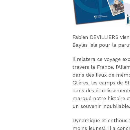
Fabien DEVILLIERS vien
Bayles Isle pour la par
Il relatera ce voyage e
travers la France, l’All
dans des lieux de mémoi
Glières, les camps de S
dans des établissements
marqué notre histoire et
un souvenir inoubliable
Dynamique et enthousias
moins jeunes). Il a con