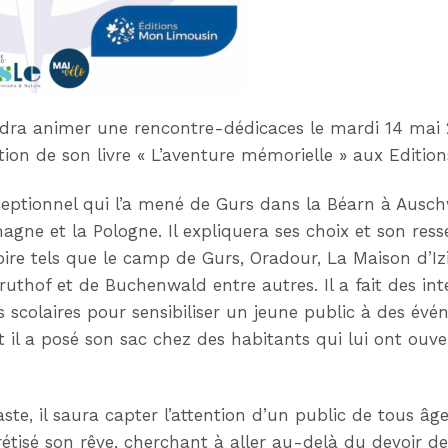
dra animer une rencontre-dédicaces le mardi 14 mai 
ution de son livre « L’aventure mémorielle » aux Editi
xceptionnel qui l’a mené de Gurs dans la Béarn à Ausch
emagne et la Pologne. Il expliquera ses choix et son ress
re tels que le camp de Gurs, Oradour, La Maison d’Izi
truthof et de Buchenwald entre autres. Il a fait des i
 scolaires pour sensibiliser un jeune public à des év
 il a posé son sac chez des habitants qui lui ont ouver
.
te, il saura capter l’attention d’un public de tous â
crétisé son rêve, cherchant à aller au-delà du devoir 