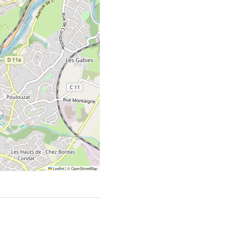
Leaflet
|
©
OpenStreetMap