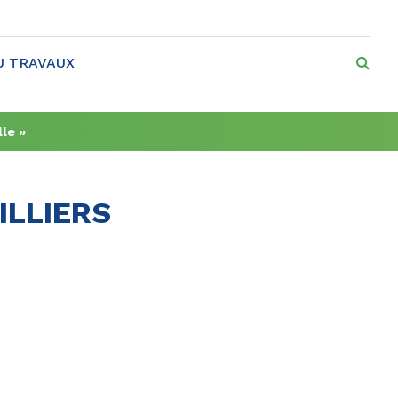
RE
U TRAVAUX
le »
ILLIERS