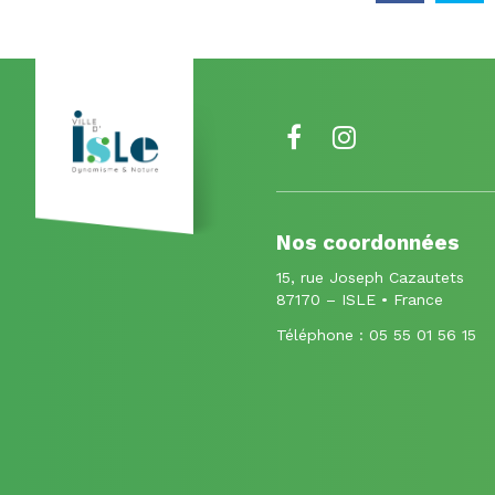
Lien
Lien
vers
vers
le
le
Nos coordonnées
compte
compte
15, rue Joseph Cazautets
Facebook
Instagram
87170 – ISLE • France
Téléphone :
05 55 01 56 15