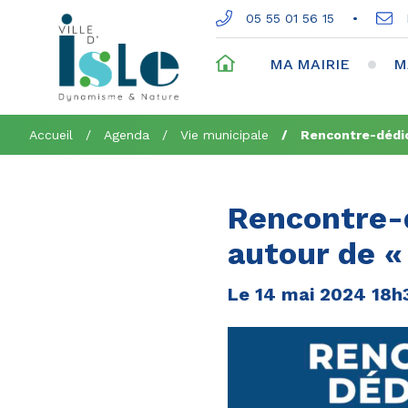
Gestion des traceurs
05 55 01 56 15
ACCUEIL
MA MAIRIE
M
Accueil
Agenda
Vie municipale
Rencontre-dédic
Rencontre-
autour de «
Le
14
mai
2024
18h