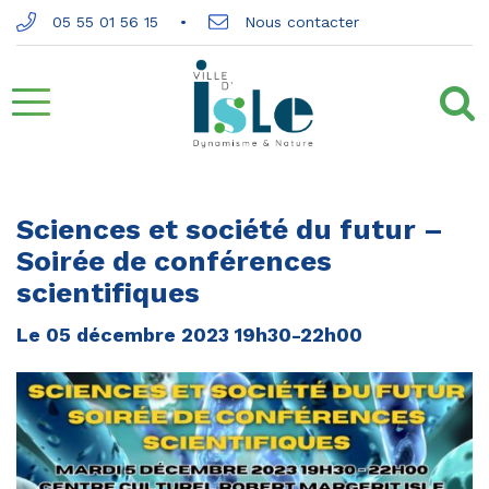
Gestion des traceurs
05 55 01 56 15
Nous contacter
Aller
à
la
Sciences et société du futur –
Soirée de conférences
navigation
scientifiques
Le
05
décembre
2023
19h30-22h00