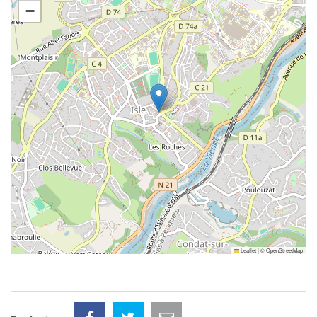
−
Leaflet
|
©
OpenStreetMap