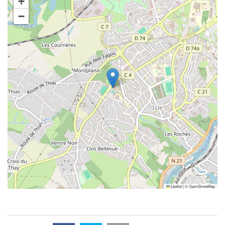
+
−
Leaflet
|
©
OpenStreetMap