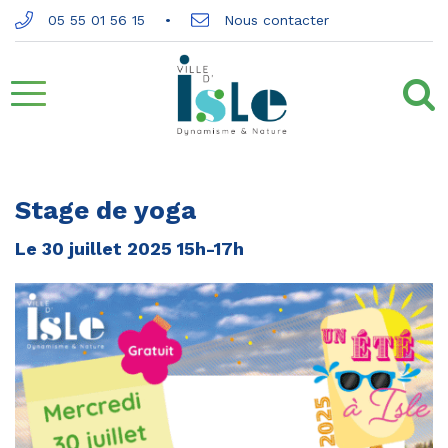
Gestion des traceurs
05 55 01 56 15
Nous contacter
Aller
à
la
Stage de yoga
navigation
Le
30
juillet
2025
15h-17h